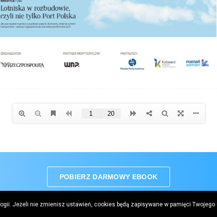
POBIERZ DARMOWY EBOOK
logii. Jeżeli nie zmienisz ustawień, cookies będą zapisywane w pamięci Twojego
Gremi Media SA, Prosta Office Centre, ul. Prosta 51, 00-838 Warszawa