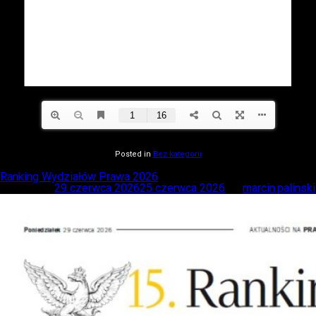
Posted in
Bez kategorii
Ranking Wydziałów Prawa 2026
Posted on
29 czerwca 2026
25 czerwca 2026
by
marcin.palinski