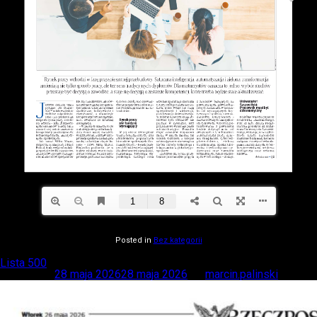
Posted in
Bez kategorii
Lista 500
Posted on
28 maja 2026
28 maja 2026
by
marcin.palinski