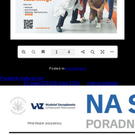
Posted in
Bez kategorii
Poradnik maturzysty
Posted on
29 maja 2026
28 maja 2026
by
marcin.palinski