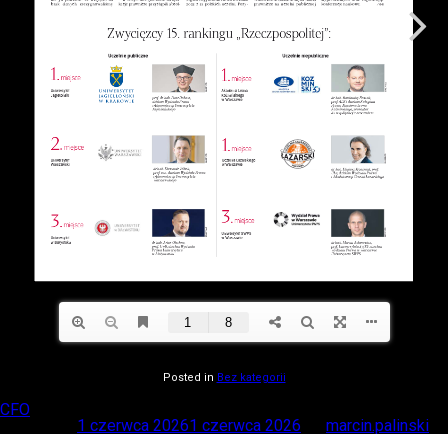
Posted in
Bez kategorii
CFO
Posted on
1 czerwca 2026
1 czerwca 2026
by
marcin.palinski