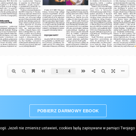
POBIERZ DARMOWY EBOOK
logii. Jeżeli nie zmienisz ustawień, cookies będą zapisywane w pamięci Twojego
Gremi Media SA, Prosta Office Centre, ul. Prosta 51, 00-838 Warszawa